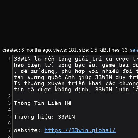
created:
6 months ago
views: 181
size:
1.5 KiB
lines: 33
sele
33WIN là nền tảng giải trí cá cược t
hao điện tử, sòng bạc ảo, game bài đ
, dễ sử dụng, phù hợp với nhiều đối 
tại Vương quốc Anh giúp 33WIN duy tr
IN thường xuyên triển khai các chươn
tín đã được khẳng định, 33WIN luôn l
Thông Tin Liên Hệ
Thương hiệu: 33WIN
Website: 
https://33win.global/