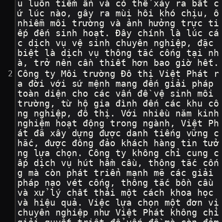
u luôn tiềm ẩn và có thể xảy ra bất c
ứ lúc nào, gây ra mùi hôi khó chịu, ô 
nhiễm môi trường và ảnh hưởng trực ti
ếp đến sinh hoạt. Đây chính là lúc cá
c dịch vụ vệ sinh chuyên nghiệp, đặc 
biệt là dịch vụ thông tắc cống tại nh
à, trở nên cần thiết hơn bao giờ hết.
Công ty Môi trường Đô thị Việt Phát r
a đời với sứ mệnh mang đến giải pháp 
toàn diện cho các vấn đề vệ sinh môi 
trường, từ hộ gia đình đến các khu cô
ng nghiệp, đô thị. Với nhiều năm kinh 
nghiệm hoạt động trong ngành, Việt Ph
át đã xây dựng được danh tiếng vững c
hắc, được đông đảo khách hàng tin tưở
ng lựa chọn. Công ty không chỉ cung c
ấp dịch vụ hút hầm cầu, thông tắc cốn
g mà còn phát triển mạnh mẽ các giải 
pháp nạo vét cống, thông tắc bồn cầu 
và xử lý chất thải một cách khoa học 
và hiệu quả. Việc lựa chọn một đơn vị 
chuyên nghiệp như Việt Phát không chỉ 