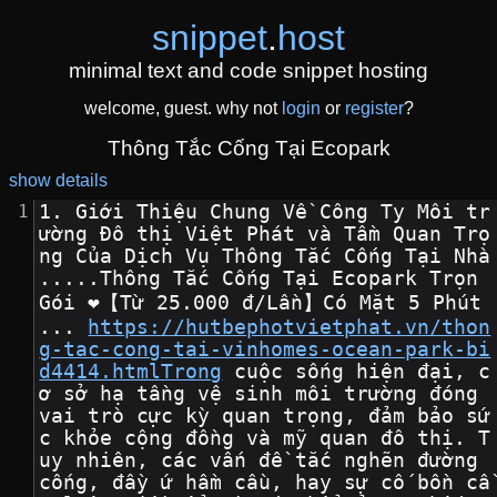
snippet
.
host
minimal text and code snippet hosting
welcome, guest. why not
login
or
register
?
Thông Tắc Cống Tại Ecopark
show details
1. Giới Thiệu Chung Về Công Ty Môi tr
ường Đô thị Việt Phát và Tầm Quan Trọ
ng Của Dịch Vụ Thông Tắc Cống Tại Nhà
.....Thông Tắc Cống Tại Ecopark Trọn 
Gói ❤️【Từ 25.000 đ/Lần】Có Mặt 5 Phút 
... 
https://hutbephotvietphat.vn/thon
g-tac-cong-tai-vinhomes-ocean-park-bi
d4414.htmlTrong
 cuộc sống hiện đại, c
ơ sở hạ tầng vệ sinh môi trường đóng 
vai trò cực kỳ quan trọng, đảm bảo sứ
c khỏe cộng đồng và mỹ quan đô thị. T
uy nhiên, các vấn đề tắc nghẽn đường 
cống, đầy ứ hầm cầu, hay sự cố bồn cầ