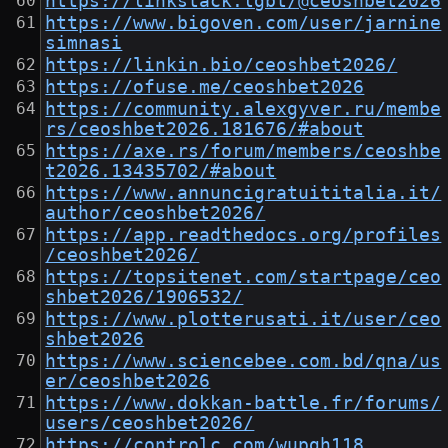
https://linkstack.lgbt/@ceoshbet2026
https://www.bigoven.com/user/jarnine
simnasi
https://linkin.bio/ceoshbet2026/
https://ofuse.me/ceoshbet2026
https://community.alexgyver.ru/membe
rs/ceoshbet2026.181676/#about
https://axe.rs/forum/members/ceoshbe
t2026.13435702/#about
https://www.annuncigratuititalia.it/
author/ceoshbet2026/
https://app.readthedocs.org/profiles
/ceoshbet2026/
https://topsitenet.com/startpage/ceo
shbet2026/1906532/
https://www.plotterusati.it/user/ceo
shbet2026
https://www.sciencebee.com.bd/qna/us
er/ceoshbet2026
https://www.dokkan-battle.fr/forums/
users/ceoshbet2026/
https://controlc.com/wupgh118