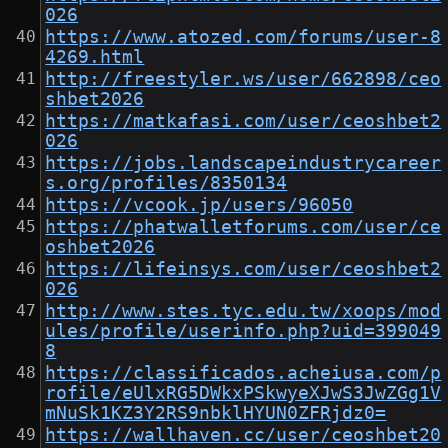
026
https://www.atozed.com/forums/user-8
4269.html
http://freestyler.ws/user/662898/ceo
shbet2026
https://matkafasi.com/user/ceoshbet2
026
https://jobs.landscapeindustrycareer
s.org/profiles/8350134
https://vcook.jp/users/96050
https://phatwalletforums.com/user/ce
oshbet2026
https://lifeinsys.com/user/ceoshbet2
026
http://www.stes.tyc.edu.tw/xoops/mod
ules/profile/userinfo.php?uid=399049
8
https://classificados.acheiusa.com/p
rofile/eUlxRG5DWkxPSkwyeXJwS3JwZGg1V
mNuSk1KZ3Y2RS9nbklHYUN0ZFRjdz0=
https://wallhaven.cc/user/ceoshbet20