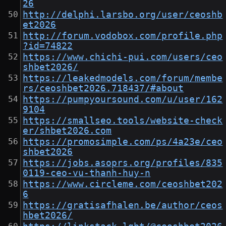
26
http://delphi.larsbo.org/user/ceoshb
et2026
http://forum.vodobox.com/profile.php
?id=74822
https://www.chichi-pui.com/users/ceo
shbet2026/
https://leakedmodels.com/forum/membe
rs/ceoshbet2026.718437/#about
https://pumpyoursound.com/u/user/162
9104
https://smallseo.tools/website-check
er/shbet2026.com
https://promosimple.com/ps/4a23e/ceo
shbet2026
https://jobs.asoprs.org/profiles/835
0119-ceo-vu-thanh-huy-n
https://www.circleme.com/ceoshbet202
6
https://gratisafhalen.be/author/ceos
hbet2026/