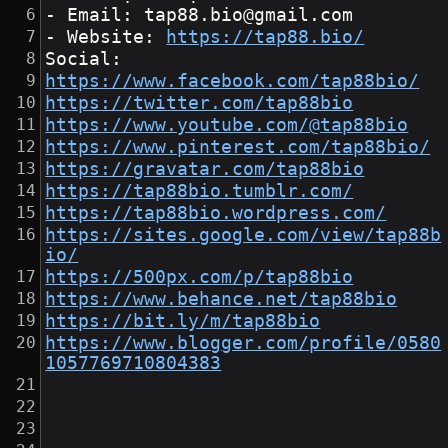
- Email: tap88.bio@gmail.com
- Website: 
https://tap88.bio/
Social: 
https://www.facebook.com/tap88bio/
https://twitter.com/tap88bio
https://www.youtube.com/@tap88bio
https://www.pinterest.com/tap88bio/
https://gravatar.com/tap88bio
https://tap88bio.tumblr.com/
https://tap88bio.wordpress.com/
https://sites.google.com/view/tap88b
io/
https://500px.com/p/tap88bio
https://www.behance.net/tap88bio
https://bit.ly/m/tap88bio
https://www.blogger.com/profile/0580
1057769710804383