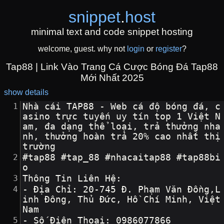
snippet
.
host
minimal text and code snippet hosting
welcome, guest. why not
login
or
register
?
Tap88 | Link Vào Trang Cá Cược Bóng Đá Tap88
Mới Nhất 2025
show details
Nhà cái TAP88 - Web cá độ bóng đá, c
asino trực tuyến uy tín top 1 Việt N
am, đa dạng thể loại, trả thưởng nha
nh, thưởng hoàn trả 20% cao nhất thị 
trường
#tap88 #tap_88 #nhacaitap88 #tap88bi
o
Thông Tin Liên Hệ: 
- Địa Chỉ: 20-745 Đ. Phạm Văn Đồng,L
inh Đông, Thủ Đức, Hồ Chí Minh, Việt 
Nam
- Số Điện Thoại: 0986077866