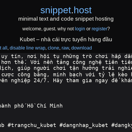
snippet
.
host
minimal text and code snippet hosting
welcome, guest. why not
login
or
register
?
Kubet – nhà cái trực tuyến hàng đầu
 all
disable line wrap
clone
raw
download
 uy tín, nơi hội tụ những trò chơi hấp dẫ
 hơn thế. Với nền tảng công nghệ tiên tiế
dịch, giúp người chơi tận hưởng trải nghi
 cược công bằng, minh bạch với tỷ lệ kèo 
yên nghiệp 24/7. Hãy tham gia ngay để khá
hành phố Hồ Chí Minh
ub #trangchu_kubet #dangnhap_kubet #dangk