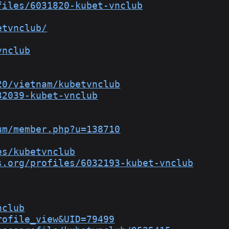
files/6031820-kubet-vnclub
etvnclub/
vnclub
20/vietnam/kubetvnclub
32039-kubet-vnclub
um/member.php?u=138710
es/kubetvnclub
s.org/profiles/6032193-kubet-vnclub
nclub
rofile_view&UID=79499