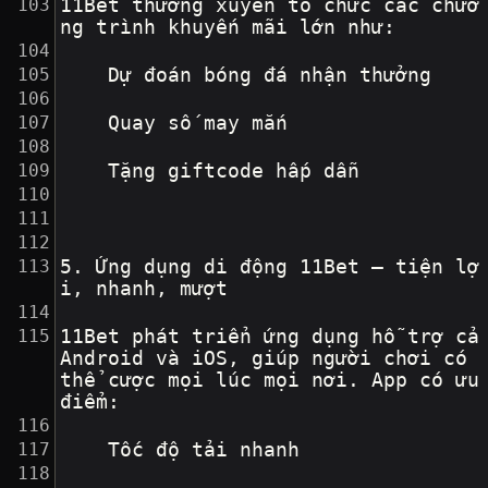
11Bet thường xuyên tổ chức các chươ
ng trình khuyến mãi lớn như:
    Dự đoán bóng đá nhận thưởng
    Quay số may mắn
    Tặng giftcode hấp dẫn
5. Ứng dụng di động 11Bet – tiện lợ
i, nhanh, mượt
11Bet phát triển ứng dụng hỗ trợ cả 
Android và iOS, giúp người chơi có 
thể cược mọi lúc mọi nơi. App có ưu 
điểm:
    Tốc độ tải nhanh