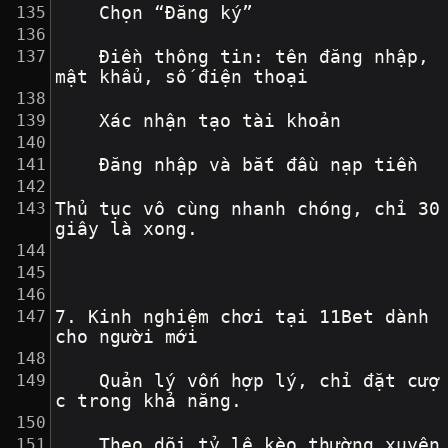
    Chọn “Đăng ký”
    Điền thông tin: tên đăng nhập, 
mật khẩu, số điện thoại
    Xác nhận tạo tài khoản
    Đăng nhập và bắt đầu nạp tiền
Thủ tục vô cùng nhanh chóng, chỉ 30 
giây là xong.
7. Kinh nghiệm chơi tại 11Bet dành 
cho người mới
    Quản lý vốn hợp lý, chỉ đặt cượ
c trong khả năng.
    Theo dõi tỷ lệ kèo thường xuyên 