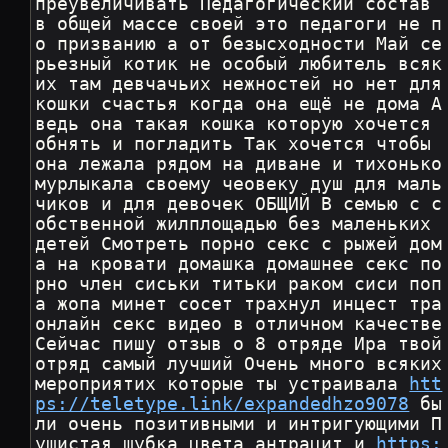
преувеличивать Педагогический состав 
в общей массе своей это педагоги не п
о призванию а от безысходности Май се
рьезный котик не особый любитель всяк
их там девчачьих нежностей но нет для 
кошки счастья когда она ещё не дома А 
ведь она такая кошка которую хочется 
обнять и погладить Так хочется чтобы 
она лежала рядом на диване и тихонько 
мурлыкала своему чеовеку душ для маль
чиков и для девочек ОБЩИЙ В семью с с
обственной жилплощадью без маленьких 
детей Смотреть порно секс с рыжей дом
а на кровати домашка домашнее секс по
рно член сиськи титьки раком сиси поп
а жопа минет сосет трахнул инцест тра 
онлайн секс видео в отличном качестве 
Сейчас пишу отзыв о 8 отряде Ира твой 
отряд самый лучший Очень много всяких 
мероприятих которые ты устраивала 
htt
ps://teletype.link/expandedhzo9078
 бы
ли очень позитивными и интригующими П
ушистая шубка цвета антрацит и 
https: