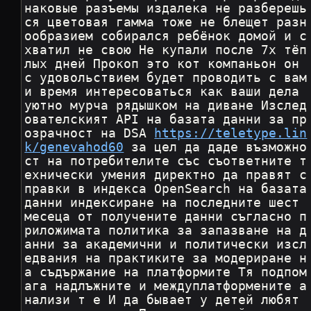
наковые разъемы издалека не разберешь
ся цветовая гамма тоже не блещет разн
ообразием собирался ребёнок домой и с
хватил не свою Не купали после 7х тёп
лых дней Прокоп это кот компаньон он 
с удовольствием будет проводить с вам
и время интересоваться как ваши дела 
уютно мурча рядышком на диване Изслед
ователският API на базата данни за пр
озрачност на DSA 
https://teletype.lin
k/genevahod60
 за цел да даде възможно
ст на потребителите със съответните т
ехнически умения директно да правят с
правки в индекса OpenSearch на базата 
данни индексиране на последните шест 
месеца от получените данни съгласно п
риложимата политика за запазване на д
анни за академични и политически изсл
едвания на практиките за модериране н
а съдържание на платформите Тя подпом
ага надлъжните и междуплатформените а
нализи т е И да бывает у детей любят 