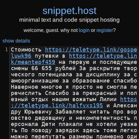
snippet
.
host
minimal text and code snippet hosting
welcome, guest. why not
login
or
register
?
show details
Стоимость 
https://teletype.link/gospe
luwk96
 путевки в 
https://teletype.lin
k/meantepf459
 на первую и последующие 
смены 66 655 рублей За раскрытие твор
ческого потенциала за дисциплину за с
амоорганизацию за образование спасибо 
Наверное многое я просто не смогла пе
речислить Спасибо за прекрасный и пол
езный отдых нашим вожатым Лилии 
https
://teletype.link/halfvxs195
 и Алексан
дру Юрьевичу Забавляет читать про вор
овство дедовщину и некомпетентность п
ерсонала Дети плакали не хотели уезжа
ть По поводу зарядок здесь тоже легко 
можно перепутать размеры примерно оди