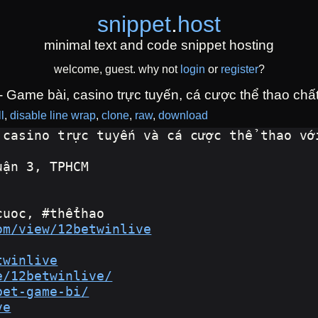
snippet
.
host
minimal text and code snippet hosting
welcome, guest. why not
login
or
register
?
- Game bài, casino trực tuyến, cá cược thể thao chấ
l
disable line wrap
clone
raw
download
 casino trực tuyến và cá cược thể thao vớ
uận 3, TPHCM
cuoc, #thểthao
om/view/12betwinlive
twinlive
e/12betwinlive/
bet-game-bi/
ve