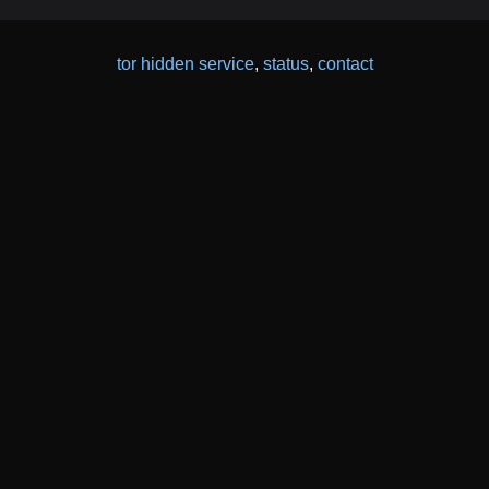
tor hidden service
,
status
,
contact