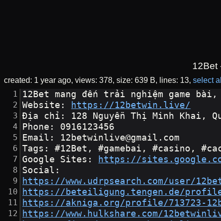
12Bet 
created:
1 year ago
views: 378
size: 639 B
lines: 13
select al
12Bet mang đến trải nghiệm game bài,
Website: 
https://12betwin.live/
Địa chỉ: 128 Nguyễn Thị Minh Khai, Q
Phone: 0916123456
Email: 12betwinlive@gmail.com
Tags: #12Bet, #gamebai, #casino, #ca
Google Sites: 
https://sites.google.c
Social:
https://www.udrpsearch.com/user/12be
https://beteiligung.tengen.de/profil
https://akniga.org/profile/713723-12
https://www.hulkshare.com/12betwinli