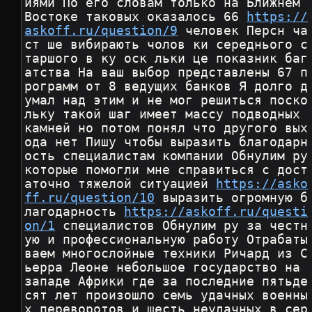
иями По его словам только на Ближнем 
Востоке таковых оказалось 66 
https://
askoff.ru/question/9
 человек Персн ча
ст ше вибирають чолов ки середнього с
таршого в ку оск льки це показник баг
атства На ваш выбор представлены 67 п
рограмм от 8 ведущих банков Я долго д
умал над этим и не мог решиться поско
льку такой шаг имеет массу подводных 
камней но потом понял что другого вых
ода нет Пишу чтобы выразить благодарн
ость специалистам компании Обнулим ру 
которые помогли мне справиться с дост
аточно тяжелой ситуацией 
https://asko
ff.ru/question/10
 выразить огромную б
лагодарность 
https://askoff.ru/questi
on/1
 специалистов Обнулим ру за честн
ую и профессиональную работу Отрабаты
ваем многослойные техники Ричард из С
ьерра Леоне небольшое государство на 
западе Африки где за последние пятьде
сят лет произошло семь удачных военны
х переворотов и шесть неудачных в сер