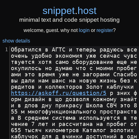
snippet
.
host
minimal text and code snippet hosting
welcome, guest. why not
login
or
register
?
show details
Обратился в АГТС и теперь радуюсь все 
очень удобно экономия уже сейчас чувс
твуется хотя само оборудование еще не 
окупилось но думаю что с моими пробег
ами это время уже не загорами Спасибо 
вы дали нам шанс на новую жизнь без к
редитов и коллекторов Золот каблучки 
https://askoff.ru/question/5
 р зних ф
орм дизайн в що дозволя кожному знайт
и в дпов дну прикрасу Школа СВЧ это 8
55 м многофункционального пространств
а В среднем система используется в те
чение 7 лет и рассчитана на пробег от 
655 тысяч километров Каталог золотих 
каблучок для д вчинки доступний в одн