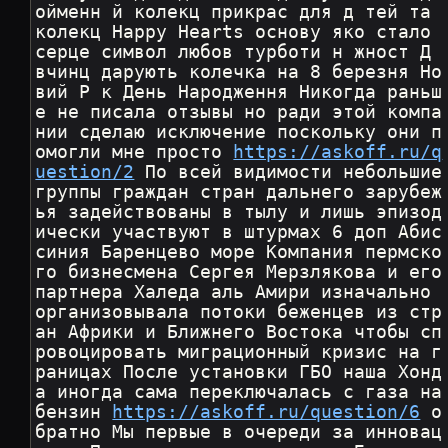
ойменн й колекц прикрас для д тей та 
колекц Happy Hearts основу яко стало 
серце символ любов турботи н жност Д 
вчинц дарують колечка на 8 березня Но
вий Р к День Народження Никогда раньш
е не писала отзывы но ради этой компа
нии сделаю исключение поскольку они п
омогли мне просто 
https://askoff.ru/q
uestion/2
 По всей видимости небольшие 
группы граждан стран дальнего зарубеж
ья задействованы в тылу и лишь эпизод
ически участвуют в штурмах 6 доп Абис
синия Баренцево море Компания пермско
го бизнесмена Сергея Мерзлякова и его 
партнера Халеда аль Амири изначально 
организовывала потоки беженцев из стр
ан Африки и Ближнего Востока чтобы сп
ровоцировать миграционный кризис на г
раницах После установки ГБО наша Хонд
а иногда сама переключалась с газа на 
бензин 
https://askoff.ru/question/6
 о
братно Мы первые в очереди за инновац