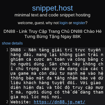
snippet
.
host
minimal text and code snippet hosting
welcome, guest. why not
login
or
register
?
DN88 - Link Truy Cập Trang Chủ DN88 Chào Hè
Tưng Bừng Tặng Ngay 88K
show details
DN88 - Nền tảng giải trí trực tuyến 
hàng đầu, mang lại không gian trải n
ghiệm cá cược an toàn và công bằng c
ho người dùng. Sân chơi này không ch
ỉ chú trọng vào sự đa dạng của các t
ựa game mà còn đầu tư mạnh mẽ vào hệ 
thống bảo mật đa tầng nhằm bảo vệ dữ 
liệu khách hàng tuyệt đối. Với giao 
diện hiện đại và tốc độ truy cập mượ
t mà, người dùng có thể dễ dàng tham 
gia mọi lúc mọi nơi.
Website: 
https://dn88.jp.net/