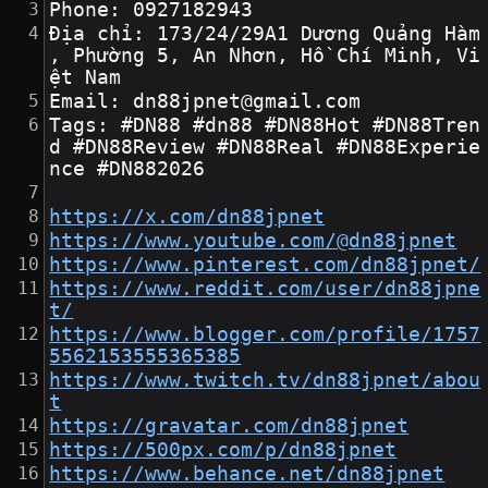
Phone: 0927182943
Địa chỉ: 173/24/29A1 Dương Quảng Hàm
, Phường 5, An Nhơn, Hồ Chí Minh, Vi
ệt Nam
Email: dn88jpnet@gmail.com
Tags: #DN88 #dn88 #DN88Hot #DN88Tren
d #DN88Review #DN88Real #DN88Experie
nce #DN882026
https://x.com/dn88jpnet
https://www.youtube.com/@dn88jpnet
https://www.pinterest.com/dn88jpnet/
https://www.reddit.com/user/dn88jpne
t/
https://www.blogger.com/profile/1757
5562153555365385
https://www.twitch.tv/dn88jpnet/abou
t
https://gravatar.com/dn88jpnet
https://500px.com/p/dn88jpnet
https://www.behance.net/dn88jpnet