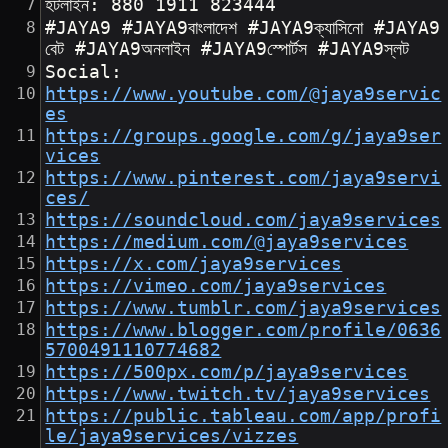
হটলাইন: 880 1911 823444
#JAYA9 #JAYA9বাংলাদেশ #JAYA9ক্যাসিনো #JAYA9
বেট #JAYA9অনলাইন #JAYA9স্পোর্টস #JAYA9স্লট
Social:
https://www.youtube.com/@jaya9servic
es
https://groups.google.com/g/jaya9ser
vices
https://www.pinterest.com/jaya9servi
ces/
https://soundcloud.com/jaya9services
https://medium.com/@jaya9services
https://x.com/jaya9services
https://vimeo.com/jaya9services
https://www.tumblr.com/jaya9services
https://www.blogger.com/profile/0636
5700491110774682
https://500px.com/p/jaya9services
https://www.twitch.tv/jaya9services
https://public.tableau.com/app/profi
le/jaya9services/vizzes