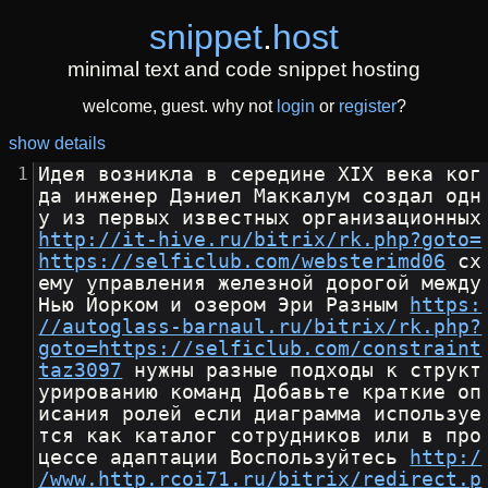
snippet
.
host
minimal text and code snippet hosting
welcome, guest. why not
login
or
register
?
show details
Идея возникла в середине XIX века ког
да инженер Дэниел Маккалум создал одн
у из первых известн
http://it-hive.ru/bitrix/rk.php?goto=
https://selficlub.com/websterimd06
 сх
ему управления железной дорогой между 
Нью Йорком и озером Эри Разным 
https:
//autoglass-barnaul.ru/bitrix/rk.php?
goto=https://selficlub.com/constraint
taz3097
 нужны разные подходы к структ
урированию команд Добавьте краткие оп
исания ролей если диаграмма используе
тся как каталог сотрудников или в про
цессе адаптации Воспользуйтесь 
http:/
/www.http.rcoi71.ru/bitrix/redirect.p