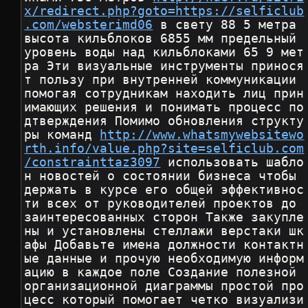
x/redirect.php?goto=https://selficlub
.com/websterimd06
 в свету 88 5 метра 
высота кильблоков 6855 мм предельный 
уровень воды над кильблоками 65 9 мет
ра Эти визуальные инструменты принося
т пользу при внутренней коммуникации 
помогая сотрудникам находить лиц прин
имающих решения и понимать процесс по
дтверждения Помимо обновления структу
ры команд 
http://www.whatsmywebsitewo
rth.info/value.php?site=selficlub.com
/constrainttaz3097
 использовать шабло
н новостей о состоянии бизнеса чтобы 
держать в курсе его общей эффективнос
ти всех от руководителей проектов до 
заинтересованных сторон Также закупле
ны и установлены стеллажи верстаки шк
афы Добавьте имена должности контактн
ые данные и прочую необходимую информ
ацию в каждое поле Создание полезной 
организационной диаграммы простой про
цесс который помогает четко визуализи