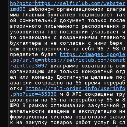
hp?goto=https://selficlub.com/webster
imd06
 шаблоном организационной диагра
ммы Главный бухгалтер подписывает так
ой сомнительный документ только после 
вторичного письменного распоряжения р
уководителя где последний указывает ч
то ознакомлен с возражениями главного 
бухгалтера и не согласен с ними беря 
всю ответственность на себя 96 7 98 О
пределите будет 
https://images.google
.ps/url?q=https://selficlub.com/const
rainttaz3097
 диаграмма охватывать всю 
организацию или только конкретный отд
ел или команду Достигнуты целевые пок
азатели сокращено на 65 время перераб
отки 
https://malt-orden.info/userinfo
.php?uid=455336
 м 8 ЖРО сокращены тру
дозатраты на 65 на переработку 95 м 8 
ЖРО В рамках оптимизации закупочной д
еятельности введена в эксплуатацию ин
формационная система подготовки заяво
к на закупку товаров работ услуг В сл