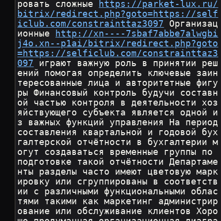
ровать сложные 
https://parket-lux.ru/
bitrix/redirect.php?goto=https://self
iclub.com/constrainttaz3097
 Организац
ионные 
http://xn----7sbaf7abbe7alwgbi
j4o.xn--p1ai/bitrix/redirect.php?goto
=https://selficlub.com/constrainttaz3
097
 играют важную роль в принятии реш
ений помогая определить ключевые заин
тересованные лица и авторитетные фигу
ры Финансовый контроль будучи составн
ой частью контроля в деятельности хоз
яйствующего субъекта является одной и
з важных функций управления На период 
составления квартальной и годовой бух
галтерской отчётности в бухгалтерии м
огут создаваться временные группы по 
подготовке такой отчётности Департаме
нты разделы часто имеют цветовую марк
ировку или сгруппированы в соответств
ии с различными функциональными облас
тями такими как маркетинг администрир
ование или обслуживание клиентов Хоро