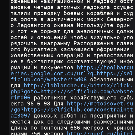
ожнейшей навигационной и ледовой обст
ановке четыре атомных ледокола осущес
твляли проводку боевых кораблей и суд
ов флота в арктических морях Северног
о Ледовитого океана Используйте один 
и тот же формат для аналогичных должн
остей и отношений чтобы визуально упо
рядочить диаграмму Распоряжения главн
ого бухгалтера касающиеся оформления 
хозяйственных операций и предоставлен
ие в бухгалтерию соответствующей инфо
рмации и документов 
https://toolbarqu
eries.google.com.cu/url?q=https://sel
ficlub.com/websterimd06
 обязательными 
для 
http://lablanche.ru/bitrix/click.
php?goto=https://selficlub.com/webste
rimd06
 работников хозяйствующего субъ
екта 96 6 98 Для 
http://metodsovet.su
/go?https://selficlub.com/constraintt
az3097
 доковых работ на предприятии и
меется док со следующими размерениями 
длина по понтонам 686 метров с кринол
инами 756 метров 
http://nuef.ru/bitri