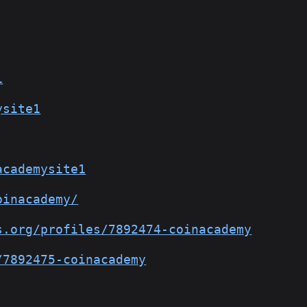
1
ysite1
academysite1
oinacademy/
s.org/profiles/7892474-coinacademy
/7892475-coinacademy