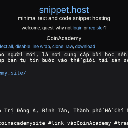
snippet
.
host
minimal text and code snippet hosting
welcome, guest. why not
login
or
register
?
CoinAcademy
lect all
disable line wrap
clone
raw
download
ho người mới, là nơi cung cấp bài học nền
úp bạn tự tin bước vào thế giới tài sản s
emy.site/
h Trị Đông A, Bình Tân, Thành phố Hồ Chí 
coinacademysite #link vàoCoinAcademy #tra