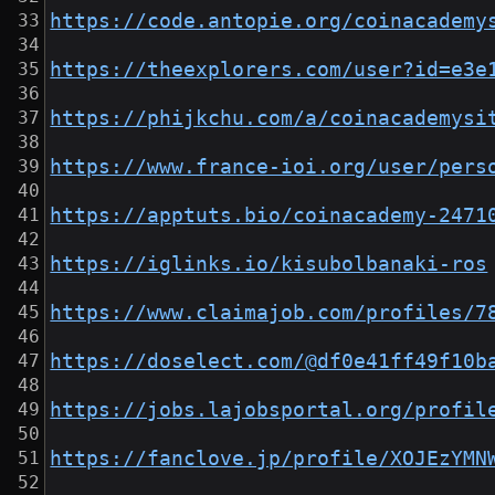
https://code.antopie.org/coinacademy
https://theexplorers.com/user?id=e3e
https://phijkchu.com/a/coinacademysi
https://www.france-ioi.org/user/pers
https://apptuts.bio/coinacademy-2471
https://iglinks.io/kisubolbanaki-ros
https://www.claimajob.com/profiles/7
https://doselect.com/@df0e41ff49f10b
https://jobs.lajobsportal.org/profil
https://fanclove.jp/profile/XOJEzYMN