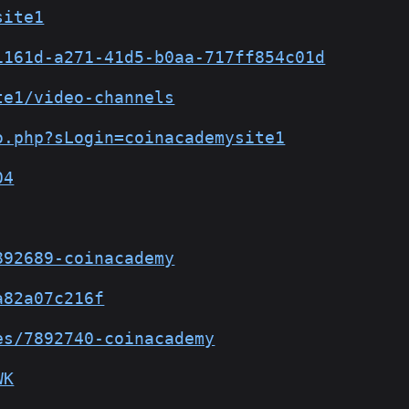
site1
1161d-a271-41d5-b0aa-717ff854c01d
te1/video-channels
o.php?sLogin=coinacademysite1
04
892689-coinacademy
a82a07c216f
es/7892740-coinacademy
WK