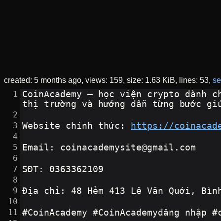
created:
5 months ago
views: 159
size:
1.63 KiB
lines: 53
se
CoinAcademy – học viện crypto dành c
thị trường và hướng dẫn từng bước gi
Website chính thức: 
https://coinacad
Email: coinacademysite@gmail.com
SĐT: 0363362109
Địa chỉ: 48 Hẻm 413 Lê Văn Quới, Bìn
#CoinAcademy #CoinAcademyđăng nhập #