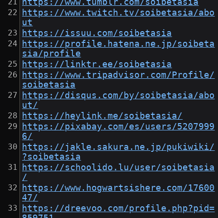
https://www.tumblr.com/soibetasia
https://www.twitch.tv/soibetasia/abo
ut
https://issuu.com/soibetasia
https://profile.hatena.ne.jp/soibeta
sia/profile
https://linktr.ee/soibetasia
https://www.tripadvisor.com/Profile/
soibetasia
https://disqus.com/by/soibetasia/abo
ut/
https://heylink.me/soibetasia/
https://pixabay.com/es/users/5207999
6/
https://jakle.sakura.ne.jp/pukiwiki/
?soibetasia
https://schoolido.lu/user/soibetasia
/
https://www.hogwartsishere.com/17600
47/
https://dreevoo.com/profile.php?pid=